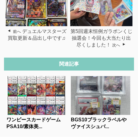
デュエルマスターズ
第5回週末恒例ガラポンくじ
前へ
買取更新＆品出し中です♫
抽選会！今回も大当たり出
尽くしました！
次へ
関連記事
ワンピースカードゲーム
BGS10ブラックラベルや
PSA10/素体美...
ヴァイスシュバ...