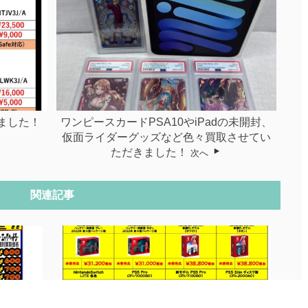
しました！
ワンピースカードPSA10やiPadの未開封、
仮面ライダーグッズなど色々買取させてい
ただきました！
次へ
関連記事