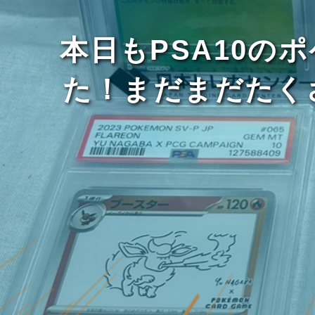
本日もPSA10
た！まだまだたく