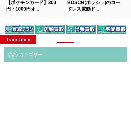
【ポケモンカード】300
BOSCH(ボッシュ)のコー
円・1000円オ...
ドレス電動ド...
人気記事
Translate »
カテゴリー
カテゴリー
アーカイブ
アーカイブ