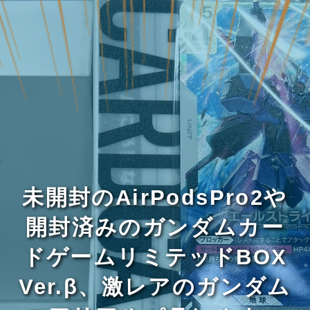
未開封のAirPodsPro2や
開封済みのガンダムカー
ドゲームリミテッドBOX
Ver.β、激レアのガンダム