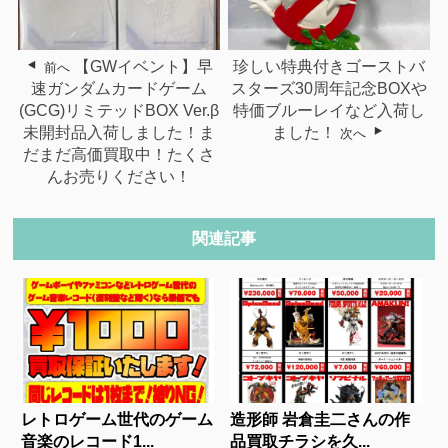
【GWイベント】早
珍しい特典付きゴーストバ
前へ
速ガンダムカードゲーム
スターズ30周年記念BOXや
(GCG)リミテッドBOX Ver.β
特価ブルーレイなど入荷し
未開封品入荷しました！ま
ました！
次へ
だまだ高価買取中！たくさ
んお売りください！
関連記事
レトロゲーム世代のゲーム
造形師 岩倉圭二さんの作
音楽のレコード1...
品買取チラシを久...