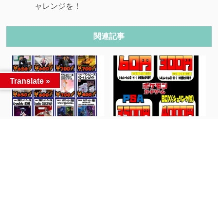
ャレンジを！
関連記事
Translate »
プライズフィギュア買取チ
【ポケモンカード】期間限
ラシ更新しました...
定で各種最低買取...
人気記事
カテゴリー