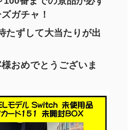
1～100番までの景品が必ず
ーズガチャ！
待たずして大当たりが出
客様おめでとうございま