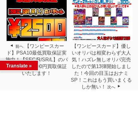
【ワンピースカー
【ワンピースカード】優し
前へ
ド】PSA10最低買取保証実
いオリパは相変わらず大人
施中！【SEC/R/SR/L】のパ
気！ハズレ無しオリパ完売
Translate »
ラレル最低2500円買取保証
したので第13弾開始しまし
いたします！
た！今回の目玉はおナミ
SP！これはもう買いまくる
しか無い！
次へ
関連記事