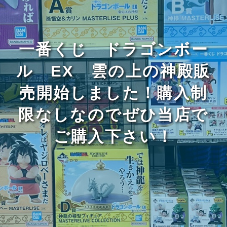
一番くじ ドラゴンボー
ル EX 雲の上の神殿販
売開始しました！購入制
限なしなのでぜひ当店で
ご購入下さい！