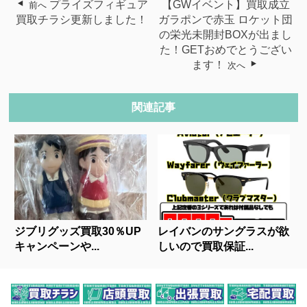
プライズフィギュア
【GWイベント】買取成立
前へ
買取チラシ更新しました！
ガラポンで赤玉 ロケット団
の栄光未開封BOXが出まし
た！GETおめでとうござい
ます！
次へ
関連記事
ジブリグッズ買取30％UP
レイバンのサングラスが欲
キャンペーンや...
しいので買取保証...