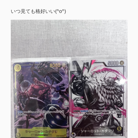
いつ見ても格好いい(^o^)