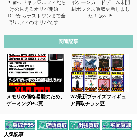
ドキッ♡ルフィだら
ポケモンカードゲーム未開
前へ
けの見えるオリパ開始！
封ボックス買取更新しまし
TOPからラストワンまで全
た！
次へ
部ルフィのオリパです！
関連記事
メモリの価格暴騰のため、
2/2最新プライズフィギュ
ゲーミングPC買...
ア買取チラシ更...
人気記事