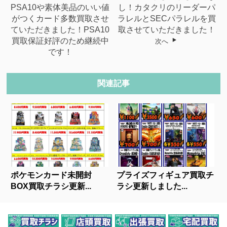
PSA10や素体美品のいい値
し！カタクリのリーダーパ
がつくカード多数買取させ
ラレルとSECパラレルを買
ていただきました！PSA10
取させていただきました！
買取保証好評のため継続中
次へ
です！
関連記事
ポケモンカード未開封
プライズフィギュア買取チ
BOX買取チラシ更新...
ラシ更新しました...