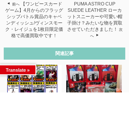
【ワンピースカード
PUMA ASTRO CUP
前へ
ゲーム】4月からのフラッグ
SUEDE LEATHER ローカ
シップバトル賞品のキャベ
ットスニーカーや可愛い帽
ンディッシュ/ヴィンスモー
子掛け？みたいな物を買取
ク・レイジュを1枚目限定価
させていただきました！
次
格で高価買取中です！
へ
関連記事
Translate »
6/26 プライズフィギュア
一日で山積みに！ゲーム機
買取チラシ更...
大量買取大歓迎キ...