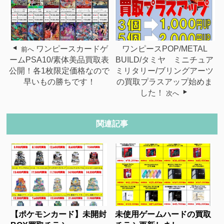
ワンピースカードゲ
ワンピースPOP/METAL
前へ
ームPSA10/素体美品買取表
BUILD/タミヤ ミニチュア
公開！各1枚限定価格なので
ミリタリー/ブリングアーツ
早いもの勝ちです！
の買取プラスアップ始めま
した！
次へ
関連記事
【ポケモンカード】未開封
未使用ゲームハードの買取