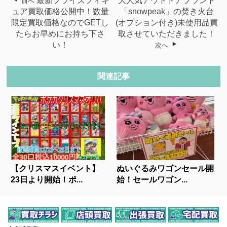
最新プライズフィギ
大人気アウトドアブランド
前へ
ュア買取価格公開中！数量
「snowpeak」の焚き火台
限定買取価格なのでGETし
(オプション付き)未使用品買
たらお早めにお持ち下さ
取させていただきました！
い！
次へ
関連記事
【クリスマスイベント】
ぬいぐるみワゴンセール開
23日より開始！ポ...
始！セールワゴン...