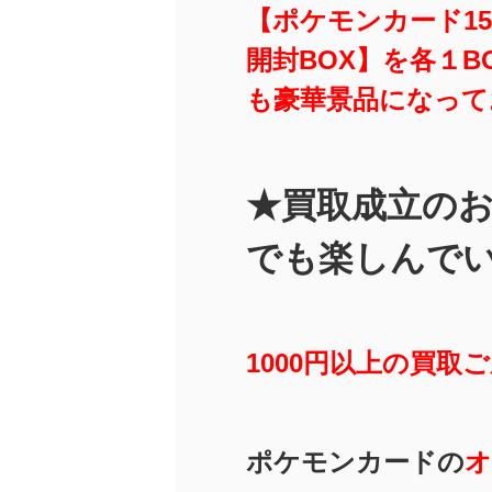
【ポケモンカード15
開封BOX】を各１
も
豪華景品になって
★買取成立の
でも楽しんで
1000円以上の買取
ポケモンカードの
オ