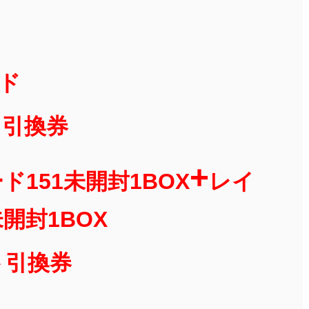
ード
ク引換券
+
151未開封1BOX
レイ
開封1BOX
ト引換券