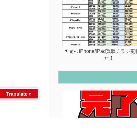
iPhone/iPad買取チラシ
前へ
た！
Translate »