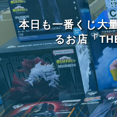
本日も一番くじ大
るお店「TH