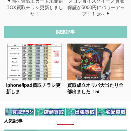
遊戯王カード未開封
メロジョイスクイーズ買取
前へ
BOX買取チラシ更新しまし
保証が5000円にパワーアッ
た！
プ！！
次へ
関連記事
iphone/ipad買取チラシ更
買取成立オリパ大当たり全
新しま...
部出ました！5/...
人気記事