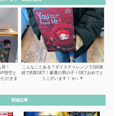
入荷！
こんなことある？ダイスチャレンジで2回連
SMSP悟空と
続でB賞GET！豪運の男の子！GETおめでと
ていただきま
うございます！
次へ
関連記事