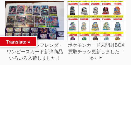
Translate »
ポケモンフレンダ・
ポケモンカード未開封BOX
前へ
ワンピースカード新弾商品
買取チラシ更新しました！
いろいろ入荷しました！
次へ
関連記事
ドラゴンボールフュージョ
今週末のガラポンくじ抽選