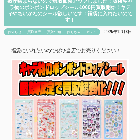
数が集まらないので買取価格アップしました！版権キャ
ラ物のボンボンドロップシール1000円買取開始！キテ
ィやちいかわのシール欲しいです！福袋に入れたいので
す！
2025年12月8日
お知らせ
買取商品
買取告知
おもちゃ
ガチャ
福袋にいれたいのでぜひ当店でお売りください！