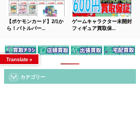
【ポケモンカード】2/1か
ゲームキャラクター未開封
ら！バトルパー...
フィギュア買取保...
Translate »
人気記事
カテゴリー
カテゴリー
アーカイブ
アーカイブ