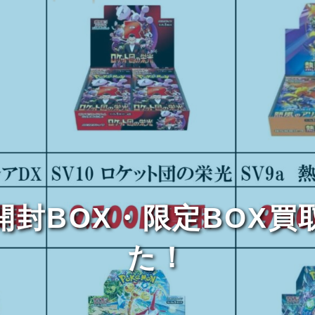
開封BOX・限定BOX買
た！