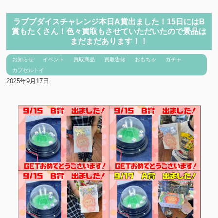
ラブブダイスチャレンジ本日A賞出ました！15日にはB
賞もたくさん！色々買取もさせていただいたので景品は
まだまだあります！！
お知らせ
イベント
買取商品
買取告知
おもちゃ
ガチャ
カプセルトイ
2025年9月17日