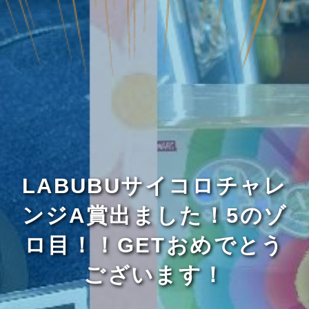
LABUBUサイコロチャレ
ンジA賞出ました！5のゾ
ロ目！！GETおめでとう
ございます！