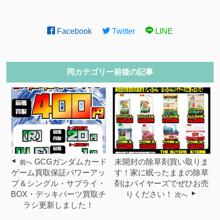
Facebook
Twitter
LINE
同カテゴリー前後の記事
GCGガンダムカード
未開封の除草剤買い取りま
前へ
ゲーム買取保証パワーアッ
す！家に眠ったままの除草
プ＆シングル・サプライ・
剤はバイヤーズでぜひお売
BOX・デッキパーツ買取チ
りください！
次へ
ラシ更新しました！