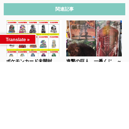
関連記事
Translate »
ポケモンカード未開封
進撃の巨人 一番くじ ～
BOX買取しました！...
獣の巨人は俺が仕...
人気記事
カテゴリー
カテゴリー