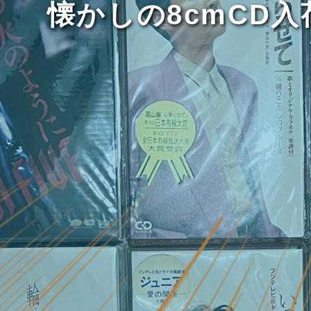
懐かしの8cmCD