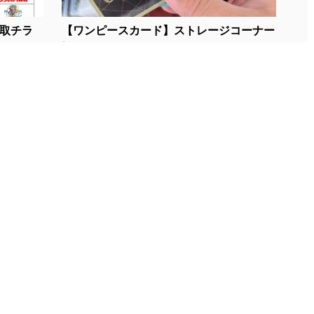
買取チラ
【ワンピースカード】ストレージコーナー
に...