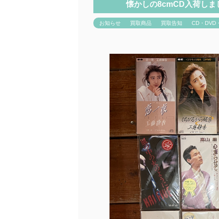
懐かしの8cmCD入荷し
お知らせ
買取商品
買取告知
CD・DVD・