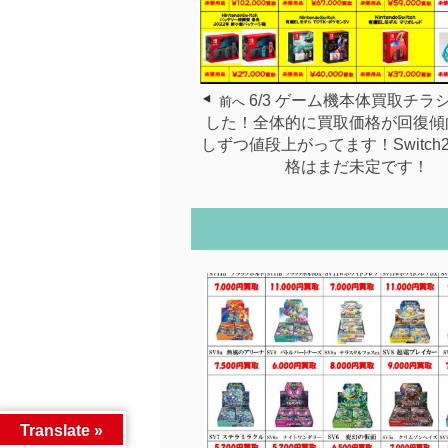
6/3 ゲーム機本体買取チラ
前へ
した！全体的に買取価格が回復傾
しずつ値段上がってます！Switch
格はまだ未定です！
Translate »