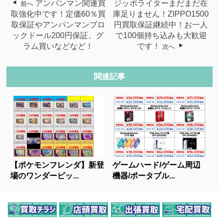
アンパンマン関連買
ジッポライターまだまだ在
前へ
取強化中です！定価60％買
庫足りません！ZIPPO1500
取保証やアンパンマンブロ
円買取保証継続中！お一人
ックドール200円保証、グ
で100個持ち込みも大歓迎
ラム買いなどなど！
です！
次へ
関連記事
【ポケモンフレンダ】新登
ゲームハード/ゲーム周辺
場のワンダーピッ...
機器/ポータブル...