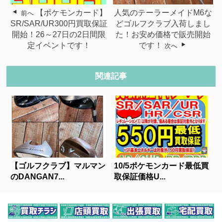
【ポケモンカード】
人気のテーラーメイドM6な
前へ
SR/SAR/UR300円買取保証
どゴルフクラブ入荷しまし
開始！26～27日の2日間限
た！お安め価格で販売開始
定イベントです！
です！
次へ
関連記事
【ゴルフクラブ】マルマン
10/5ポケモンカード最低買
のDANGAN7...
取保証価格U...