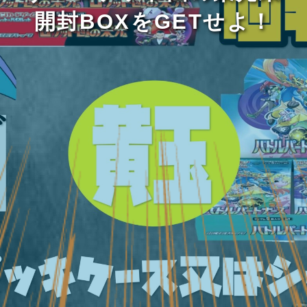
開封BOXをGETせよ！