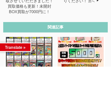
取させていただきました！
りください！
次へ
買取価格も更新！未開封
BOX買取が7000円に！
関連記事
Translate »
【ワンピースカード】枚数
LABUBU/ラブブ買取開始
限定PSA10高...
記念イベント...
人気記事