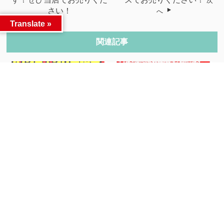
次
さい！
へ
Translate »
関連記事
【ポケモンカード】
スイッチソフト買取表更新
SR/SAR/UR30...
しました！...
人気記事
カテゴリー