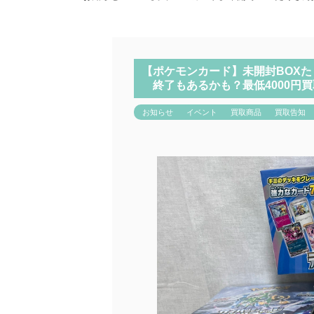
【ポケモンカード】未開封BOX
終了もあるかも？最低4000円
お知らせ
イベント
買取商品
買取告知