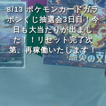
8/13 ポケモンカードガラ
ポンくじ抽選会3日目！今
日も大当たりが出まし
た！！リセット完了次
第、再稼働いたします！