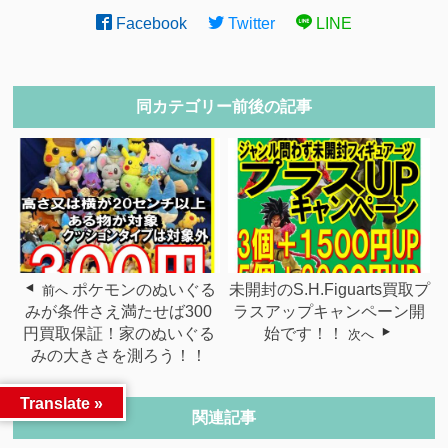
Facebook
Twitter
LINE
同カテゴリー前後の記事
ポケモンのぬいぐる
未開封のS.H.Figuarts買取プ
前へ
みが条件さえ満たせば300
ラスアップキャンペーン開
円買取保証！家のぬいぐる
始です！！
次へ
みの大きさを測ろう！！
Translate »
関連記事