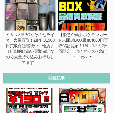
ZIPPOやその他ライ
【緊急企画】ポケモンカー
前へ
ター大量買取！ZIPPO1500
ド未開封BOX最低4000円買
円買取保証継続中！他店よ
取保証開始！1/4～1/5の2日
り圧倒的に高い買取保証な
間限定！バイヤーズへ急げ
ので大量持ち込みお待ちし
~！
次へ
てます！
関連記事