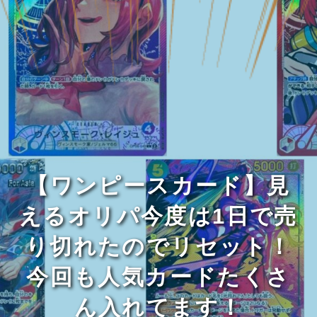
【ワンピースカード】見
えるオリパ今度は1日で売
り切れたのでリセット！
今回も人気カードたくさ
ん入れてます！