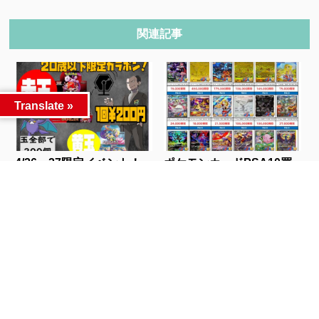
関連記事
Translate »
4/26～27限定イベント！
ポケモンカードPSA10買
20歳以下限...
取チラシ更新し...
人気記事
カテゴリー