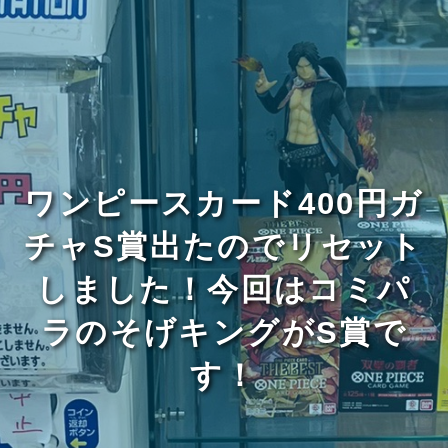
ワンピースカード400円ガ
チャS賞出たのでリセット
しました！今回はコミパ
ラのそげキングがS賞で
す！