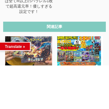
は全てR以上のパラレル1枚
で超高還元率！優しすぎる
設定です！
関連記事
Translate »
週末限定THE BUYERSガ
7/19より新しいポケモンカ
ラポンくじ...
ードオリパ開...
人気記事