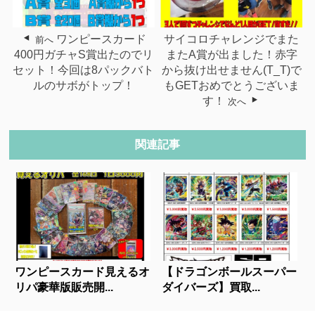
ワンピースカード
サイコロチャレンジでまた
前へ
400円ガチャS賞出たのでリ
またA賞が出ました！赤字
セット！今回は8パックバト
から抜け出せません(T_T)で
ルのサボがトップ！
もGETおめでとうございま
す！
次へ
関連記事
ワンピースカード見えるオ
【ドラゴンボールスーパー
リパ豪華版販売開...
ダイバーズ】買取...