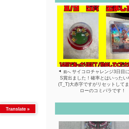
サイコロチャレンジ3日目
前へ
S賞出ました！確率とはいったい
(T_T)大赤字ですがリセットして
ローのコミパラです！
Translate »