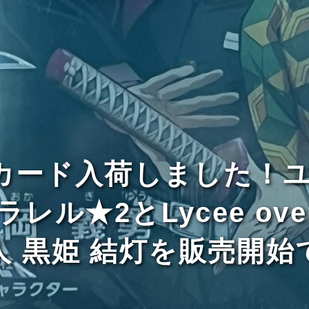
カード入荷しました！ユ
ル★2とLycee over
人 黒姫 結灯を販売開始