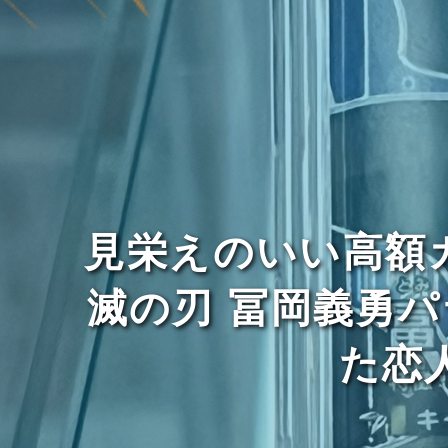
見栄えのいい高額
滅の刃 冨岡義勇パラレ
た恋