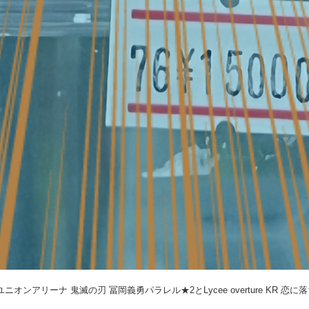
ンアリーナ 鬼滅の刃 冨岡義勇パラレル★2とLycee overture KR 恋