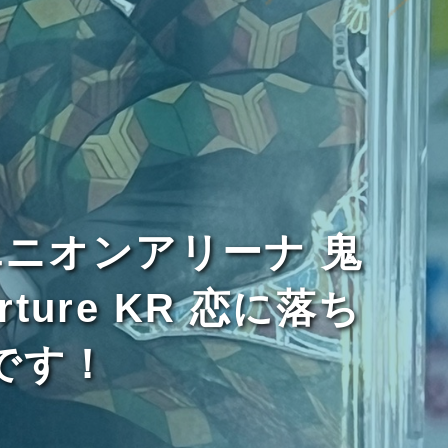
ニオンアリーナ 鬼
ture KR 恋に落ち
です！