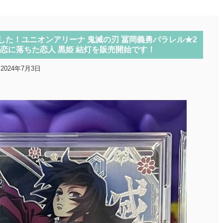
た！ユニオンアリーナ 鬼滅の刃 冨岡義勇パラレル★2
re KR 恋に落ちた恋人 黒姫 結灯を販売開始です！
2024年7月3日