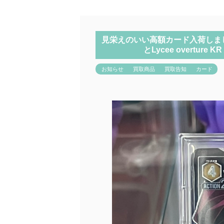
見栄えのいい高額カード入荷しまし
とLycee overtu
お知らせ
買取商品
買取告知
カード