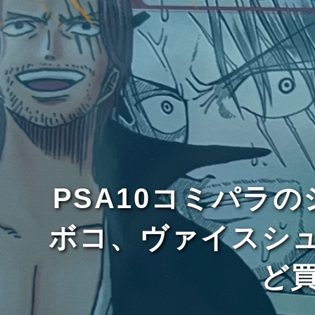
PSA10コミパラ
ボコ、ヴァイスシ
ど