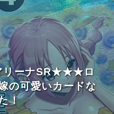
アリーナSR★★★ロ
嫁の可愛いカードな
た！