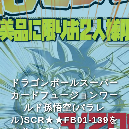
ドラゴンボールスーパー
カードフュージョンワー
ルド孫悟空(パラレ
ル)SCR★★FB01-139を