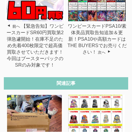
【緊急告知】ワンピ
ワンピースカードPSA10/素
前へ
ースカードSR60円買取第2
体美品買取告知追加＆更
弾急遽開始！在庫不足のた
新！PSA10や高額カードは
め先着400枚限定で超高価
THE BUYERSでお売りくだ
買取させていただきます！
さい！
次へ
今回はブースターパックの
SRのみ対象です！
関連記事