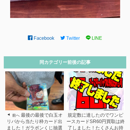
Facebook
Twitter
LINE
同カテゴリー前後の記事
最後の最後で白玉オ
規定数に達したのでワンピ
前へ
リパから当たり枠カード出
ースカードSR60円買取は終
ました！ガラポンくじ抽選
了しました！たくさんお持