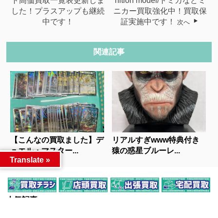
ト高価買取一覧表更新しま
nition model/トミカなどミ
した！プラスアップも継続
ニカー買取強化中！買取保
中です！
証実施中です！
次へ
関連記事
【こんなの買取ました】デ
リアルすぎwww特典付き
ュエル・マスター...
猿の惑星ブルーレ...
Translate »
人気記事