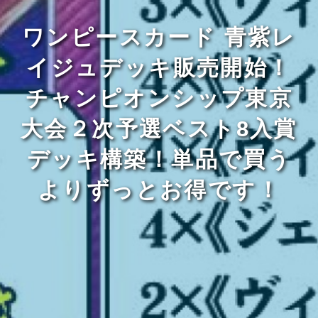
ワンピースカード 青紫レ
イジュデッキ販売開始！
チャンピオンシップ東京
大会２次予選ベスト8入賞
デッキ構築！単品で買う
よりずっとお得です！