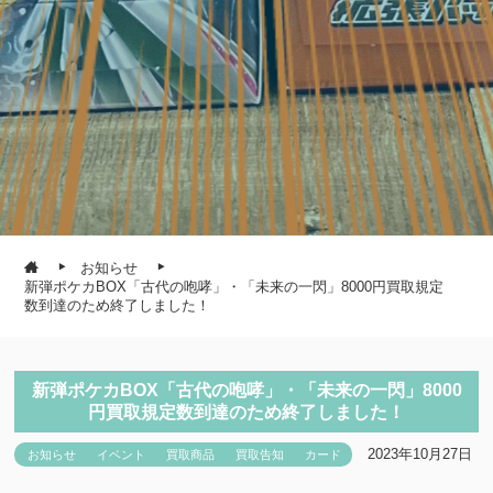
お知らせ
新弾ポケカBOX「古代の咆哮」・「未来の一閃」8000円買取規定
数到達のため終了しました！
新弾ポケカBOX「古代の咆哮」・「未来の一閃」8000
円買取規定数到達のため終了しました！
2023年10月27日
お知らせ
イベント
買取商品
買取告知
カード