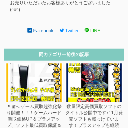
お売りいただいたお客様ありがとうございました
(^o^)
Facebook
Twitter
LINE
同カテゴリー前後の記事
ゲーム買取超強化祭
数量限定高価買取ソフトの
前へ
り開催！！！ゲームハード
タイトル公開中です♪11月発
買取価格UP＆プラスアッ
売ソフトも載っけていま
プ、ソフト最低買取保証＆
す！プラスアップも継続