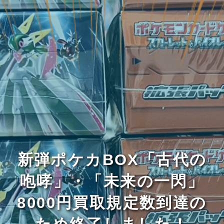
新弾ポケカBOX「古代の
咆哮」・「未来の一閃」
8000円買取規定数到達の