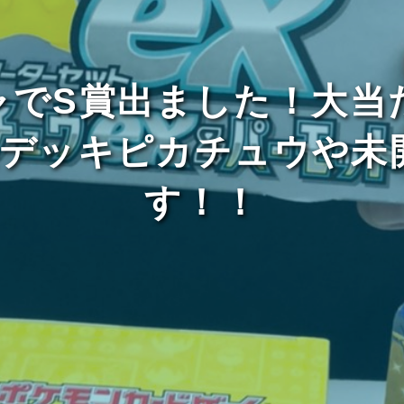
チャでS賞出ました！大
デッキピカチュウや未
す！！