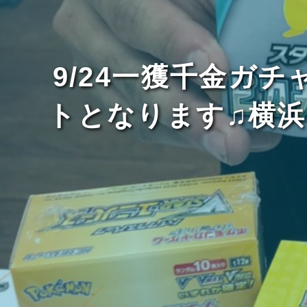
9/24一獲千金ガ
トとなります♫横浜