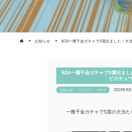
お知らせ
9/24一獲千金ガチャでS賞出ました！
9/24一獲千金ガチャでS賞出
ピカチュウ
2023年9月
お知らせ
イベント
カード
一獲千金ガチャでS賞の大当た