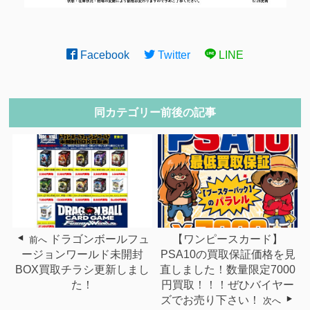
Facebook
Twitter
LINE
同カテゴリー前後の記事
ドラゴンボールフュ
【ワンピースカード】
前へ
ージョンワールド未開封
PSA10の買取保証価格を見
BOX買取チラシ更新しまし
直しました！数量限定7000
た！
円買取！！！ぜひバイヤー
ズでお売り下さい！
次へ