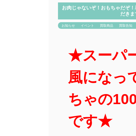
お肉じゃないぞ！おもちゃだぞ！
だきま
お知らせ
イベント
買取商品
買取告知
★スーパ
風になっ
ちゃの10
です★