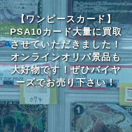
【ワンピースカード】
PSA10カード大量に買取
させていただきました！
オンラインオリパ景品も
大好物です！ぜひバイヤ
ーズでお売り下さい！