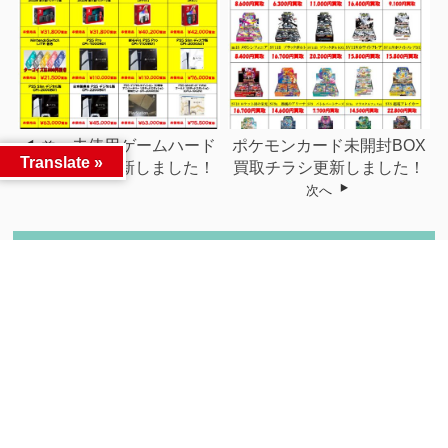
未使用ゲームハード
ポケモンカード未開封BOX
前へ
Translate »
買取チラシ更新しました！
買取チラシ更新しました！
次へ
関連記事
APPLE Macbook Air m1...
3/20~3/22の3連休で開催！