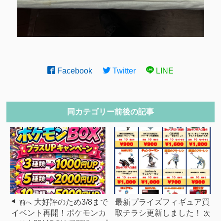
Facebook
Twitter
LINE
同カテゴリー前後の記事
大好評のため3/8まで
最新プライズフィギュア買
前へ
イベント再開！ポケモンカ
取チラシ更新しました！
次