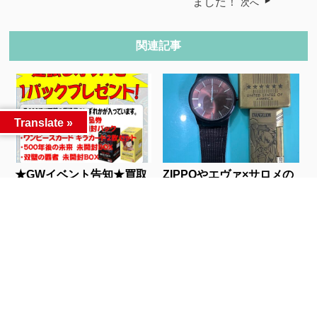
ました！
次へ
関連記事
Translate »
★GWイベント告知★買取
ZIPPOやエヴァ×サロメの
成立オリパ復活！...
フリントライ...
人気記事
カテゴリー