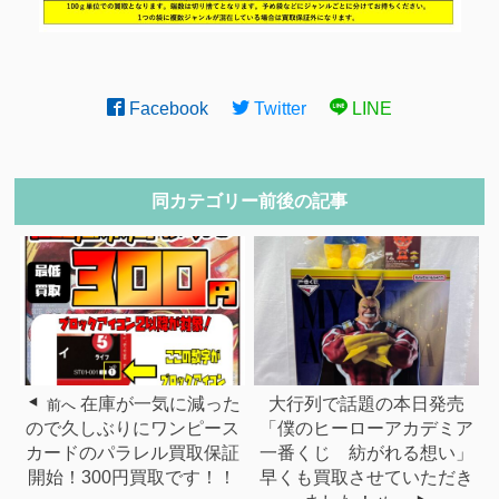
Facebook
Twitter
LINE
同カテゴリー前後の記事
在庫が一気に減った
大行列で話題の本日発売
前へ
ので久しぶりにワンピース
「僕のヒーローアカデミア
カードのパラレル買取保証
一番くじ 紡がれる想い」
開始！300円買取です！！
早くも買取させていただき