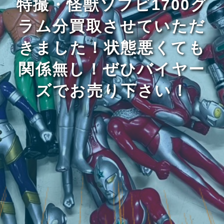
特撮・怪獣ソフビ1700グ
ラム分買取させていただ
きました！状態悪くても
関係無し！ぜひバイヤー
ズでお売り下さい！